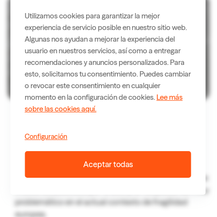
Utilizamos cookies para garantizar la mejor
experiencia de servicio posible en nuestro sitio web.
Algunas nos ayudan a mejorar la experiencia del
usuario en nuestros servicios, así como a entregar
recomendaciones y anuncios personalizados. Para
esto, solicitamos tu consentimiento. Puedes cambiar
o revocar este consentimiento en cualquier
momento en la configuración de cookies.
Lee más
Fotografía de Tumisu, Pixabay.
sobre las cookies aquí.
El mazazo puede venir de
Configuración
EEUU
Aceptar todas
El desajuste que existe actualmente entre los tipos de
interés establecidos por el BCE y la Fed puede ser muy
problemático en el actual contexto de fragilidad
europea.