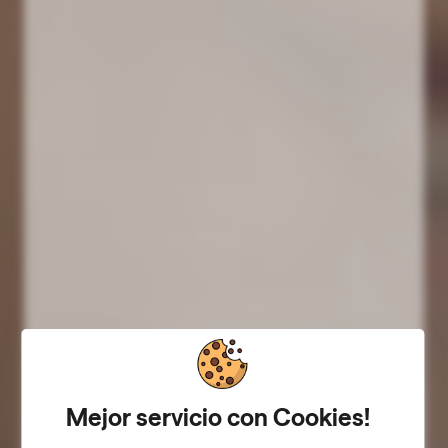
Mejor servicio con Cookies!