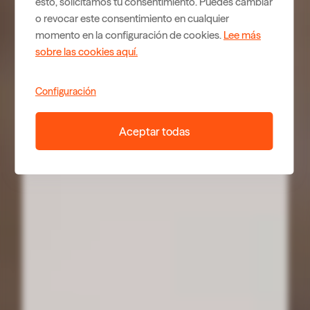
esto, solicitamos tu consentimiento. Puedes cambiar
o revocar este consentimiento en cualquier
momento en la configuración de cookies.
Lee más
sobre las cookies aquí.
Configuración
Aceptar todas