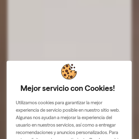
Mejor servicio con Cookies!
Utilizamos cookies para garantizar la mejor
experiencia de servicio posible en nuestro sitio web.
Algunas nos ayudan a mejorar la experiencia del
usuario en nuestros servicios, así como a entregar
recomendaciones y anuncios personalizados. Para