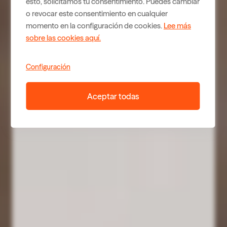
esto, solicitamos tu consentimiento. Puedes cambiar
o revocar este consentimiento en cualquier
momento en la configuración de cookies.
Lee más
sobre las cookies aquí.
Configuración
Aceptar todas