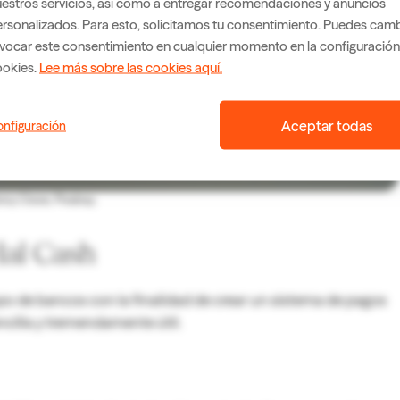
estros servicios, así como a entregar recomendaciones y anuncios
rsonalizados. Para esto, solicitamos tu consentimiento. Puedes camb
vocar este consentimiento en cualquier momento en la configuración
ookies.
Lee más sobre las cookies aquí.
Aceptar todas
nfiguración
ncy Crave, Pixabay.
Hal Cash
o de bancos con la finalidad de crear un sistema de pagos
ncilla y tremendamente útil.