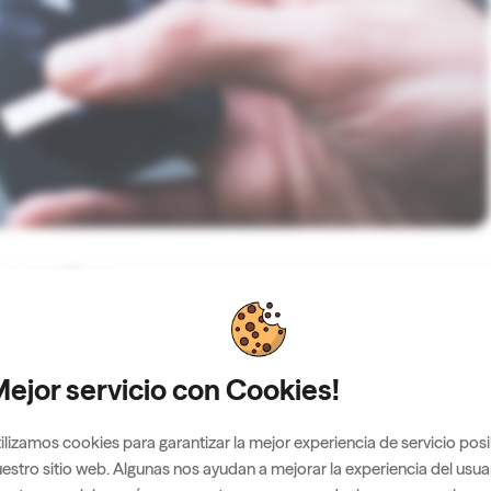
perativos
an en su planificación financiera. Cuánto gana un conductor
uctura de costes fijos y variables que devoran los
ejor servicio con Cookies!
ilizamos cookies para garantizar la mejor experiencia de servicio posi
estro sitio web. Algunas nos ayudan a mejorar la experiencia del usua