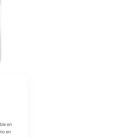
ble en
rio en