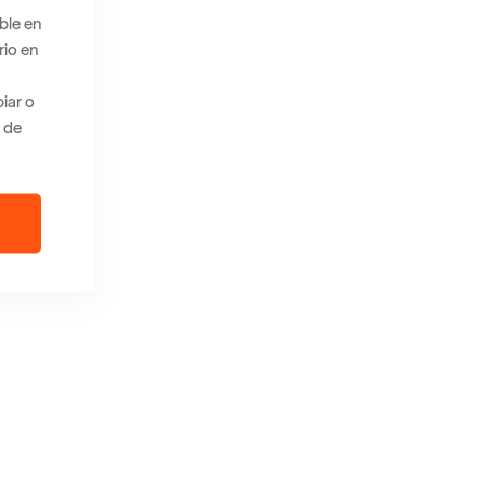
ble en
rio en
iar o
 de