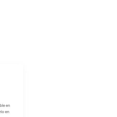
ble en
rio en