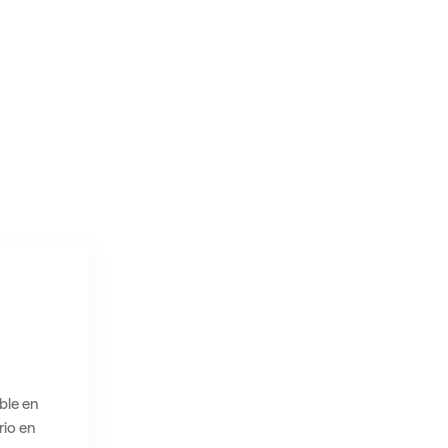
ble en
rio en