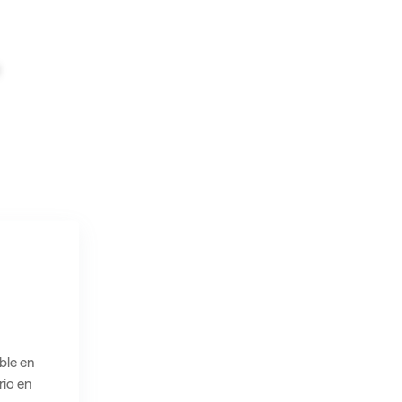
ble en
rio en