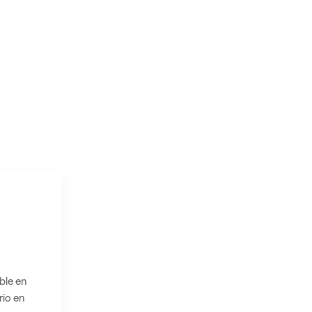
ble en
rio en