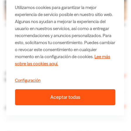
Utilizamos cookies para garantizar la mejor
experiencia de servicio posible en nuestro sitio web.
Algunas nos ayudan a mejorar la experiencia del
Las tarjetas de crédito pueden ser usadas tanto de manera física como
usuario en nuestros servicios, así como a entregar
a través de internet de forma segura
recomendaciones y anuncios personalizados. Para
esto, solicitamos tu consentimiento. Puedes cambiar
Preguntas comunes
o revocar este consentimiento en cualquier
momento en la configuración de cookies.
Lee más
sobre las cookies aquí.
¿Cuáles son las 4 formas de pago a un crédito
bancario?
Configuración
Aceptar todas
¿Cuáles son los medios de pago más utilizados?