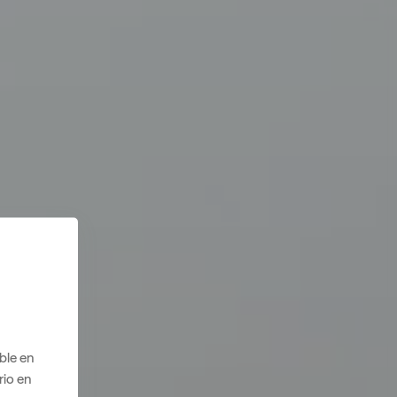
ble en
rio en