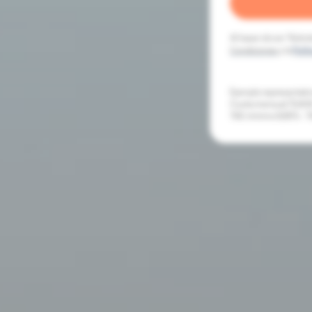
Al hacer clic en “Solic
Condiciones
y la
Polít
Ejemplo representativo
Cuota mensual 72,40€. 
TAE mínimo 8,95% - T