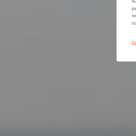
nu
pe
re
c
Co