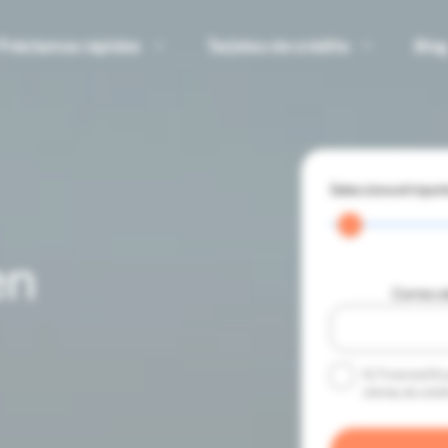
Préstamos rápidos
Tarjetas de crédito
Blo
Selecciona el impor
en
Correo e
Sí, Financiar24
ofertas de crédi