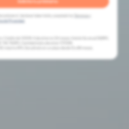
itar préstamo”, declaras haber leído y aceptado los
Términos y
ica de Privacidad.
: Crédito de 1.000€. A devolver en 24 meses. Interés fijo anual 59,88%.
TAE 79,38%. Cantidad total a devolver 1.737,61€.
AE máximo 81%. Devuélvelo en un plazo desde 12 a 96 meses.