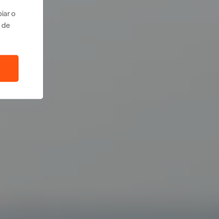
iar o
 de