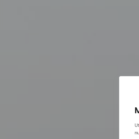
M
Ut
nu