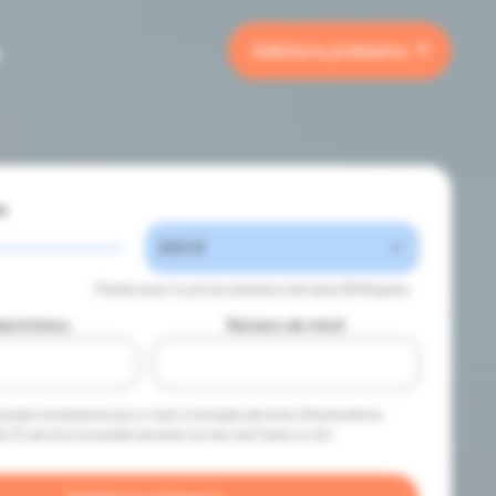
g
Solicita tu préstamo
te
Podrás tener tu primer préstamo de hasta 300€
gratis
.
lectrónico
Número de móvil
 puede contactarme por e-mail o mensajes de texto ofreciéndome
to. El servicio se puede cancelar con tan solo hacer un clic.