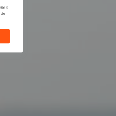
iar o
 de