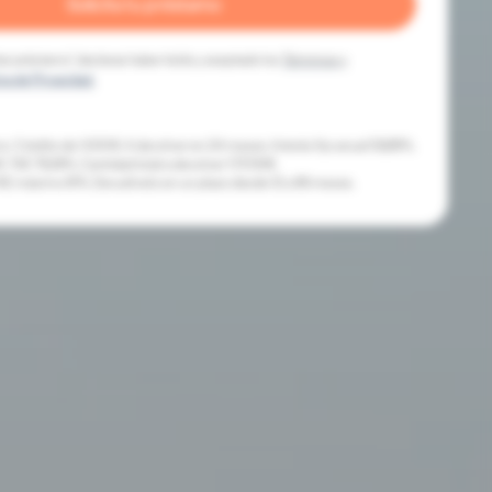
itar préstamo”, declaras haber leído y aceptado los
Términos y
ica de Privacidad.
: Crédito de 1.000€. A devolver en 24 meses. Interés fijo anual 59,88%.
TAE 79,38%. Cantidad total a devolver 1.737,61€.
AE máximo 81%. Devuélvelo en un plazo desde 12 a 96 meses.