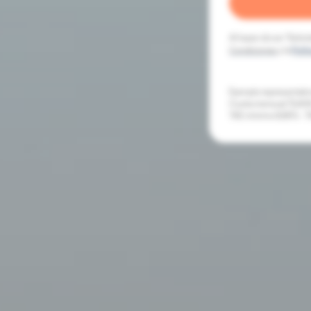
Al hacer clic en “Solic
Condiciones
y la
Polít
Ejemplo representativo
Cuota mensual 72,40€. 
TAE mínimo 8,95% - T