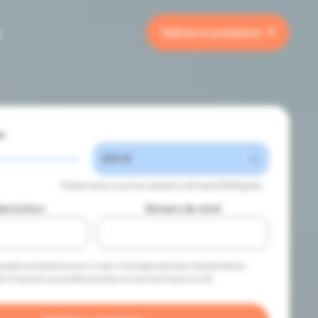
g
Solicita tu préstamo
te
Podrás tener tu primer préstamo de hasta 300€
gratis
.
lectrónico
Número de móvil
 puede contactarme por e-mail o mensajes de texto ofreciéndome
to. El servicio se puede cancelar con tan solo hacer un clic.