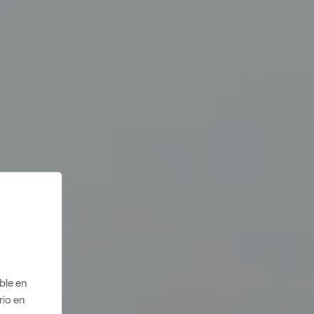
ble en
rio en