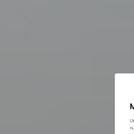
M
Ut
nu