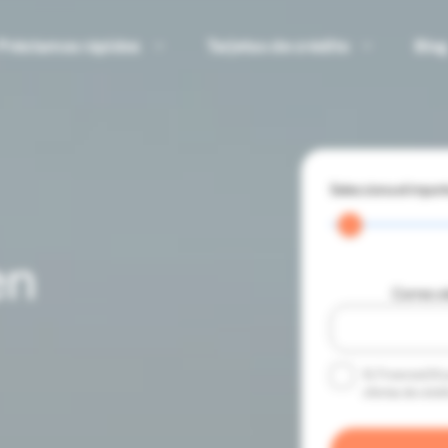
Préstamos rápidos
Tarjetas de crédito
Blo
Selecciona el impor
en
Correo e
Sí, Financiar24
ofertas de crédi