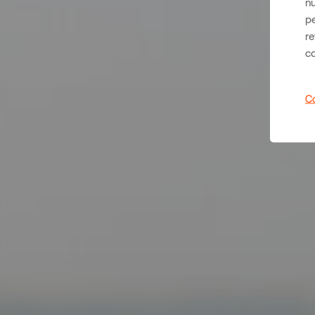
nu
pe
re
c
Co