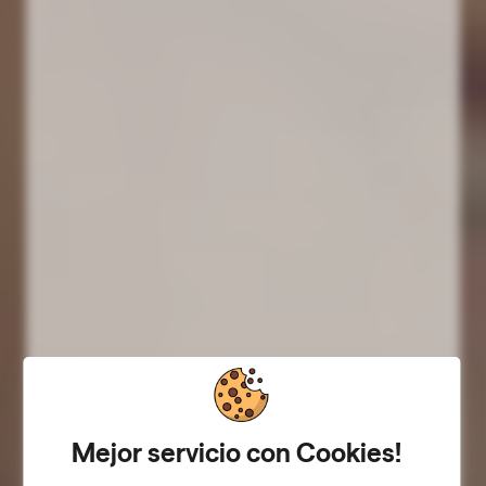
Mejor servicio con Cookies!